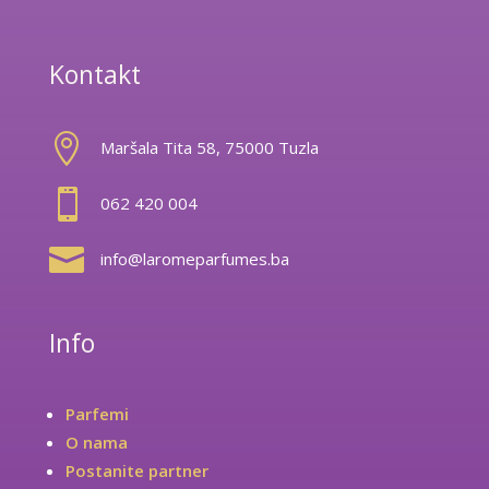
Kontakt

Maršala Tita 58, 75000 Tuzla

062 420 004

info@laromeparfumes.ba
Info
Parfemi
O nama
Postanite partner