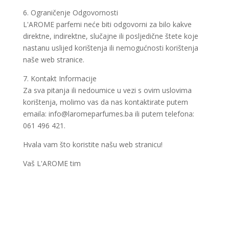
6. Ograničenje Odgovornosti
L'AROME parfemi neće biti odgovorni za bilo kakve
direktne, indirektne, slučajne ili posljedične štete koje
nastanu uslijed korištenja ili nemogućnosti korištenja
naše web stranice.
7. Kontakt Informacije
Za sva pitanja ili nedoumice u vezi s ovim uslovima
korištenja, molimo vas da nas kontaktirate putem
emaila: info@laromeparfumes.ba ili putem telefona:
061 496 421.
Hvala vam što koristite našu web stranicu!
Vaš L'AROME tim