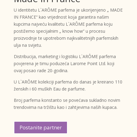
U identitetu L`ARÔME parfema je ukorijenjeno „ MADE
IN FRANCE“ kao vrijednost koja garantira našim
kupcima najveću kvalitetu L`ARÔME parfema koju
postižemo specijalnim „ know how“ u procesu
proizvodnje te upotrebom najkvalitetnijih parfemskih
ulja na svijetu.
Distribucija, marketing i logistiku L`ARÔME parfema
povjerena je timu poduzeća Larome Point Ltd. koji
ovaj posao rade 20-godina.
U L`ARÔME kolekciji parfema do danas je kreirano 110
ženskih i 60 muških Eau de parfume.
Broj parfema konstanto se povećava sukladno novim
trendovima na tržištu kao i zahtjevima naših kupaca.
Postanite partner