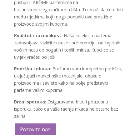
pristup L`ARÔME parfemima na
bosanskohercegovačkom tržištu. To znači da ćete biti
među rijetkima koji mogu ponuditi ove prestižne
proizvode svojim kupcima.
Kvalitet i raznolikost:
Naša kolekcija parfema
zadovoljava različite ukuse i preferencije, od cvjetnih i
voćnih nota do bogatih i toplih mirisa. Kupci će se
uvijek vraćati po još!
Podrška i obuka:
Pružamo vam kompletnu podršku,
uključujući marketinške materijale, obuku o
proizvodima i savjete kako najbolje predstaviti
parfeme vašim kupcima.
Brza isporuka:
Osiguravamo brzu i pouzdanu
isporuku, tako da vaša radnja nikada ne ostane bez
zaliha.
Pozovite nas