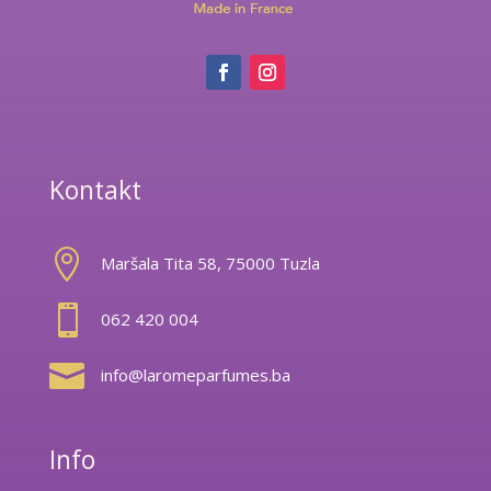
Kontakt

Maršala Tita 58, 75000 Tuzla

062 420 004

info@laromeparfumes.ba
Info