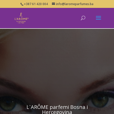
+387 61 420 004
info@laromeparfumes.ba
L`ARÔME parfemi Bosna i
Hercegovina